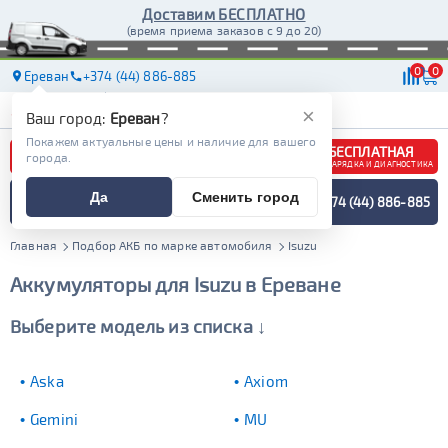
Доставим БЕСПЛАТНО
(время приема заказов с 9 до 20)
0
0
Ереван
+374 (44) 886-885
АКБ
МАСЛА
МАГАЗИНЫ
ДОСТАВКА
×
Ваш город:
Ереван
?
Покажем актуальные цены и наличие для вашего
БЕСПЛАТНАЯ
города.
ЗАРЯДКА И ДИАГНОСТИКА
ПОДБОР АККУМУЛЯТОРА
Да
Сменить город
+374 (44) 886-885
СПЕЦИАЛИСТОМ
МЕНЮ
Главная
Подбор АКБ по марке автомобиля
Isuzu
Аккумуляторы для Isuzu в Ереване
Выберите модель из списка ↓
Aska
Axiom
Gemini
MU