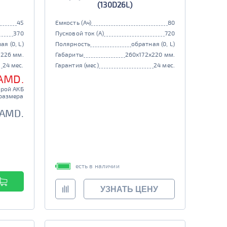
(130D26L)
45
Емкость (Ач)
80
370
Пусковой ток (А)
720
ая (0, L)
Полярность
обратная (0, L)
x226 мм.
Габариты
260x172x220 мм.
24 мес.
Гарантия (мес)
24 мес.
 AMD.
арой АКБ
размера
 AMD.
есть в наличии
УЗНАТЬ ЦЕНУ