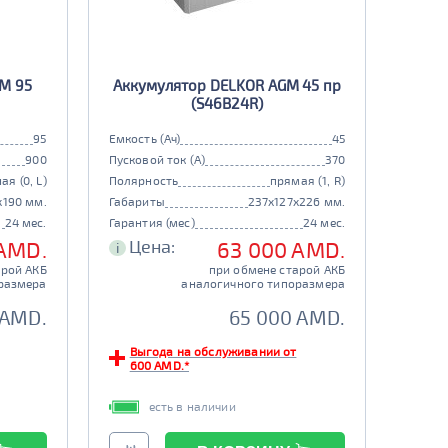
M 95
Аккумулятор DELKOR AGM 45 пр
(S46B24R)
95
Емкость (Ач)
45
900
Пусковой ток (А)
370
ая (0, L)
Полярность
прямая (1, R)
x190 мм.
Габариты
237x127x226 мм.
24 мес.
Гарантия (мес)
24 мес.
Цена:
 AMD.
63 000 AMD.
i
арой АКБ
при обмене старой АКБ
размера
аналогичного типоразмера
 AMD.
65 000 AMD.
Выгода на обслуживании от
600 AMD.*
есть в наличии