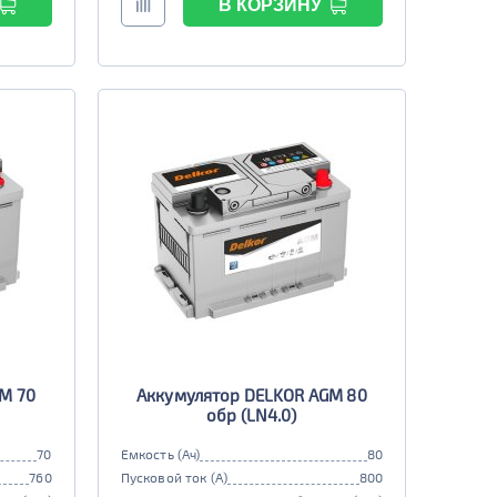
В КОРЗИНУ
M 70
Аккумулятор DELKOR AGM 80
обр (LN4.0)
70
Емкость (Ач)
80
760
Пусковой ток (А)
800