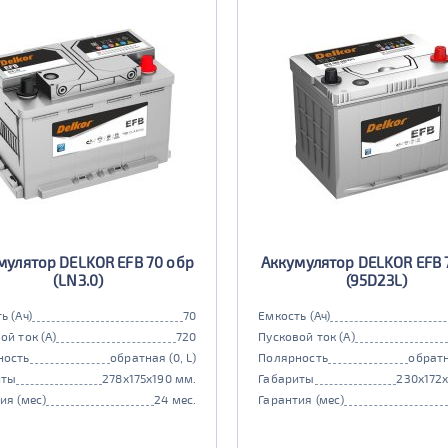
мулятор DELKOR EFB 70 обр
Аккумулятор DELKOR EFB 
(LN3.0)
(95D23L)
ь (Ач)
70
Емкость (Ач)
ой ток (А)
720
Пусковой ток (А)
ность
обратная (0, L)
Полярность
обратн
иты
278x175x190 мм.
Габариты
230x172
ия (мес)
24 мес.
Гарантия (мес)