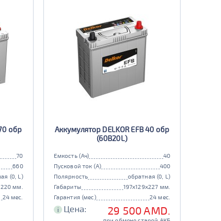
70 обр
Аккумулятор DELKOR EFB 40 обр
(60B20L)
70
Емкость (Ач)
40
660
Пусковой ток (А)
400
ая (0, L)
Полярность
обратная (0, L)
x220 мм.
Габариты
197x129x227 мм.
24 мес.
Гарантия (мес)
24 мес.
Цена:
29 500 AMD.
i
при обмене старой АКБ