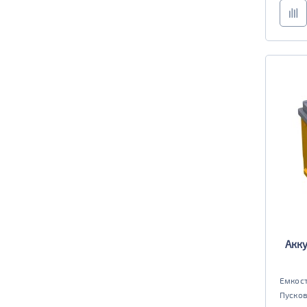
Акку
Емкост
Пусков