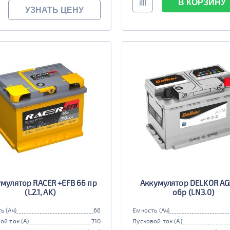
В КОРЗИНУ
УЗНАТЬ ЦЕНУ
мулятор RACER +EFB 66 пр
Аккумулятор DELKOR AG
(L2.1, AK)
обр (LN3.0)
ь (Ач)
66
Емкость (Ач)
ой ток (А)
710
Пусковой ток (А)