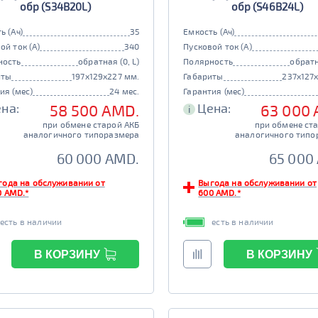
обр (S34B20L)
обр (S46B24L)
ь (Ач)
35
Емкость (Ач)
ой ток (А)
340
Пусковой ток (А)
ность
обратная (0, L)
Полярность
обратн
иты
197x129x227 мм.
Габариты
237x127
ия (мес)
24 мес.
Гарантия (мес)
на:
Цена:
58 500 AMD.
63 000
i
при обмене старой АКБ
при обмене ст
аналогичного типоразмера
аналогичного типо
60 000 AMD.
65 000
года на обслуживании от
Выгода на обслуживании от
0 AMD.*
600 AMD.*
есть в наличии
есть в наличии
В КОРЗИНУ
В КОРЗИНУ