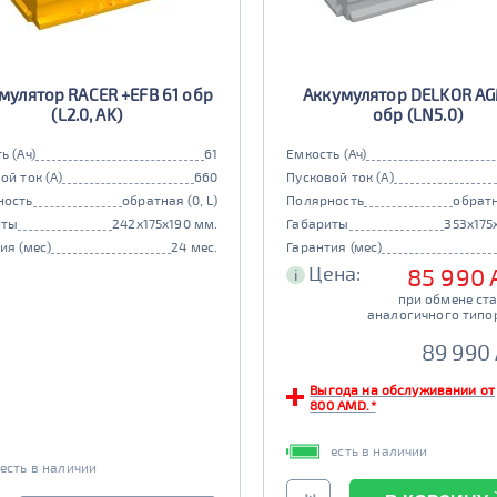
мулятор RACER +EFB 61 обр
Аккумулятор DELKOR AG
(L2.0, AK)
обр (LN5.0)
ь (Ач)
61
Емкость (Ач)
ой ток (А)
660
Пусковой ток (А)
ность
обратная (0, L)
Полярность
обратн
иты
242x175x190 мм.
Габариты
353x175
ия (мес)
24 мес.
Гарантия (мес)
Цена:
85 990
i
при обмене ст
аналогичного типо
89 990
Выгода на обслуживании от
800 AMD.*
есть в наличии
есть в наличии