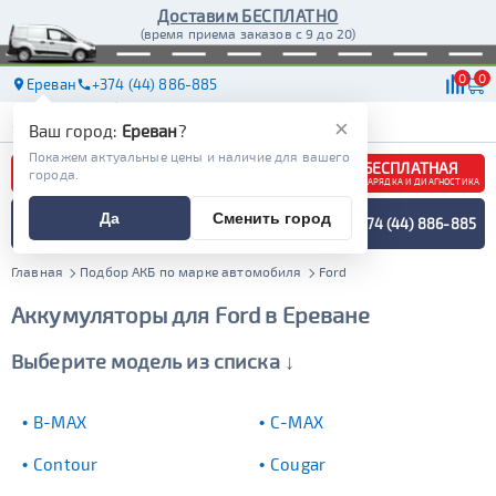
Доставим БЕСПЛАТНО
(время приема заказов с 9 до 20)
0
0
Ереван
+374 (44) 886-885
АКБ
МАСЛА
МАГАЗИНЫ
ДОСТАВКА
×
Ваш город:
Ереван
?
Покажем актуальные цены и наличие для вашего
БЕСПЛАТНАЯ
города.
ЗАРЯДКА И ДИАГНОСТИКА
ПОДБОР АККУМУЛЯТОРА
Да
Сменить город
+374 (44) 886-885
СПЕЦИАЛИСТОМ
МЕНЮ
Главная
Подбор АКБ по марке автомобиля
Ford
Аккумуляторы для Ford в Ереване
Выберите модель из списка ↓
B-MAX
C-MAX
Contour
Cougar