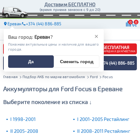
Доставим БЕСПЛАТНО
(время приема заказов с 9 до 20)
0
0
Ереван
+374 (44) 886-885
АКБ
МАСЛА
МАГАЗИНЫ
ДОСТАВКА
×
Ваш город:
Ереван
?
Покажем актуальные цены и наличие для вашего
БЕСПЛАТНАЯ
города.
ЗАРЯДКА И ДИАГНОСТИКА
ПОДБОР АККУМУЛЯТОРА
Да
Сменить город
+374 (44) 886-885
СПЕЦИАЛИСТОМ
МЕНЮ
Главная
Подбор АКБ по марке автомобиля
Ford
Focus
Аккумуляторы для Ford Focus в Ереване
Выберите поколение из списка ↓
I 1998-2001
I 2001-2005 Рестайлинг
II 2005-2008
II 2008-2011 Рестайлинг