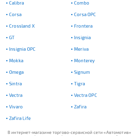
Calibra
Combo
Corsa
Corsa OPC
Crossland X
Frontera
GT
Insignia
Insignia OPC
Meriva
Mokka
Monterey
Omega
Signum
Sintra
Tigra
Vectra
Vectra OPC
Vivaro
Zafira
Zafira Life
В интернет-магазине торгово-сервисной сети «Автомотив»