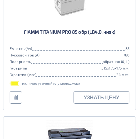
Старт-стоп
да
нет
EFB
FIAMM TITANIUM PRO 85 обр (LB4.0, низк)
да
нет
Емкость (Ач)
85
Пусковой ток (А)
760
Полярность
обратная (0, L)
Габариты
315x175x175 мм.
Гарантия (мес)
24 мес.
наличие уточняйте у менеджера
УЗНАТЬ ЦЕНУ