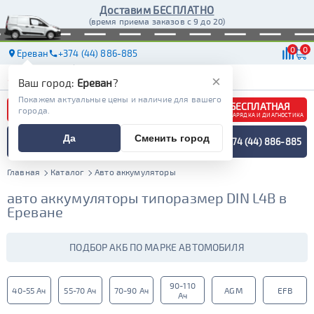
Доставим БЕСПЛАТНО
(время приема заказов с 9 до 20)
0
0
Ереван
+374 (44) 886-885
АКБ
МАСЛА
МАГАЗИНЫ
ДОСТАВКА
×
Ваш город:
Ереван
?
Покажем актуальные цены и наличие для вашего
БЕСПЛАТНАЯ
города.
ЗАРЯДКА И ДИАГНОСТИКА
ПОДБОР АККУМУЛЯТОРА
Да
Сменить город
+374 (44) 886-885
СПЕЦИАЛИСТОМ
МЕНЮ
Главная
Каталог
Авто аккумуляторы
авто аккумуляторы типоразмер DIN L4B в
Ереване
ПОДБОР АКБ ПО МАРКЕ АВТОМОБИЛЯ
90-110
40-55 Ач
55-70 Ач
70-90 Ач
AGM
EFB
Ач