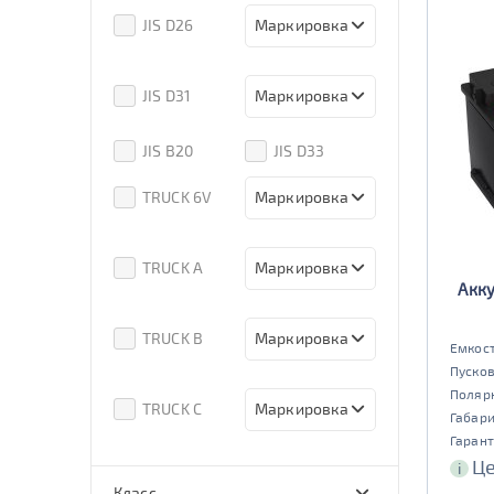
80d23
85d23
JIS D26
Маркировка
90d23
95d23
110D26
75D26
80D26
85D26
JIS D31
Маркировка
90D26
95D26
105d31
115d31
JIS B20
JIS D33
125d31
95d31
TRUCK 6V
Маркировка
3СТ-215
TRUCK A
Маркировка
Акку
6st132
6st140
TRUCK B
Маркировка
Емкост
Пусков
6st190
Поляр
TRUCK C
Маркировка
Габар
Гарант
6st225
Це
i
Класс