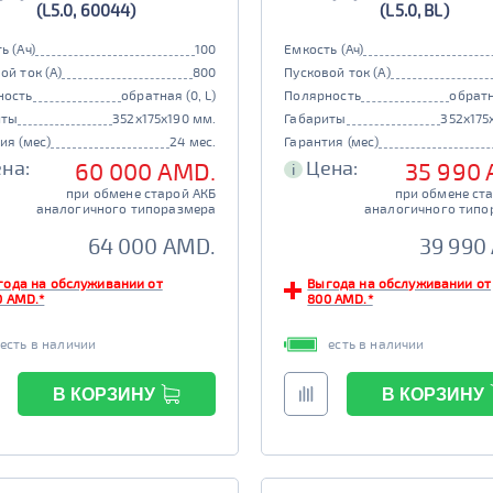
(L5.0, 60044)
(L5.0, BL)
ь (Ач)
100
Емкость (Ач)
ой ток (А)
800
Пусковой ток (А)
ность
обратная (0, L)
Полярность
обратн
иты
352x175x190 мм.
Габариты
352x175
ия (мес)
24 мес.
Гарантия (мес)
на:
Цена:
60 000 AMD.
35 990
i
при обмене старой АКБ
при обмене ст
аналогичного типоразмера
аналогичного типо
64 000 AMD.
39 990
года на обслуживании от
Выгода на обслуживании от
0 AMD.*
800 AMD.*
есть в наличии
есть в наличии
В КОРЗИНУ
В КОРЗИНУ