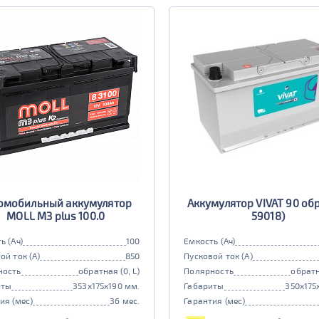
омобильный аккумулятор
Аккумулятор VIVAT 90 обр 
MOLL M3 plus 100.0
59018)
ь (Ач)
100
Емкость (Ач)
ой ток (А)
850
Пусковой ток (А)
ность
обратная (0, L)
Полярность
обратн
иты
353x175x190 мм.
Габариты
350x175
ия (мес)
36 мес.
Гарантия (мес)