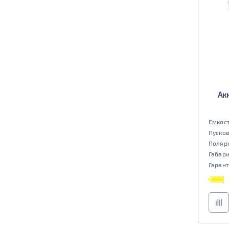
Ак
Емкост
Пусков
Поляр
Габар
Гарант