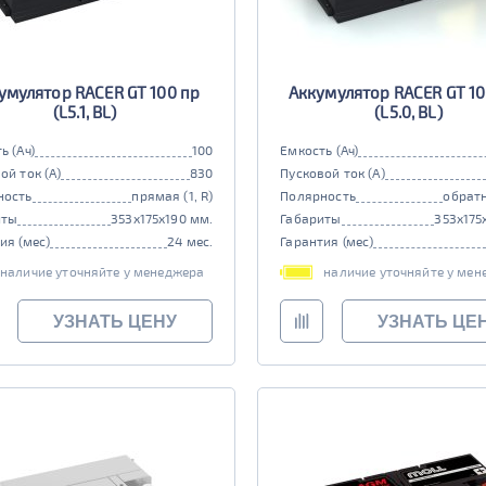
умулятор RACER GT 100 пр
Аккумулятор RACER GT 10
(L5.1, BL)
(L5.0, BL)
ь (Ач)
100
Емкость (Ач)
ой ток (А)
830
Пусковой ток (А)
ность
прямая (1, R)
Полярность
обратн
иты
353x175x190 мм.
Габариты
353x175
ия (мес)
24 мес.
Гарантия (мес)
наличие уточняйте у менеджера
наличие уточняйте у мен
УЗНАТЬ ЦЕНУ
УЗНАТЬ ЦЕ