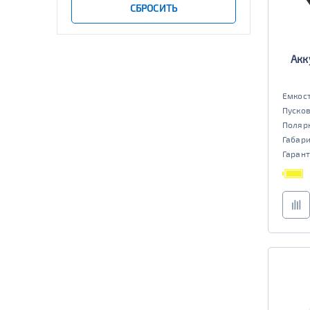
501 - 700
СБРОСИТЬ
да
нет
Старт-стоп
Акк
да
нет
EFB
Емкост
да
нет
Пусков
Поляр
Габар
Гарант