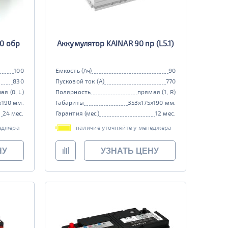
0 обр
Аккумулятор KAINAR 90 пр (L5.1)
100
Емкость (Ач)
90
830
Пусковой ток (А)
770
ая (0, L)
Полярность
прямая (1, R)
x190 мм.
Габариты
353x175x190 мм.
24 мес.
Гарантия (мес)
12 мес.
еджера
наличие уточняйте у менеджера
НУ
УЗНАТЬ ЦЕНУ