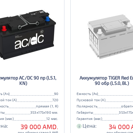
мулятор AC/DC 90 пр (L5.1,
Аккумулятор TIGER Red E
KN)
90 обр (L5.0, BL)
ь (Ач)
90
Емкость (Ач)
ой ток (А)
720
Пусковой ток (А)
ность
прямая (1, R)
Полярность
обратн
иты
353x175x190 мм.
Габариты
353x175
ия (мес)
12 мес.
Гарантия (мес)
на:
Цена:
39 000 AMD.
34 000 
i
при обмене старой АКБ
при обмене ст