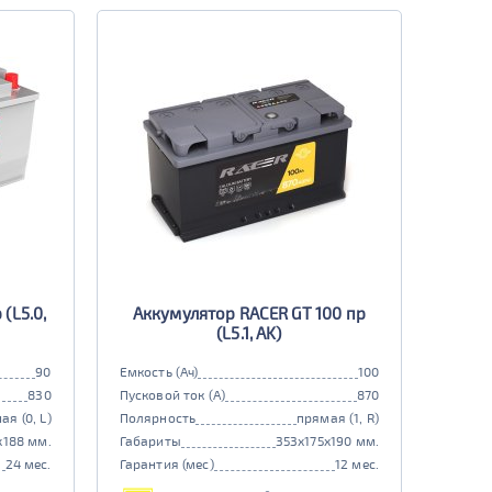
(L5.0,
Аккумулятор RACER GT 100 пр
(L5.1, AK)
90
Емкость (Ач)
100
830
Пусковой ток (А)
870
ая (0, L)
Полярность
прямая (1, R)
x188 мм.
Габариты
353x175x190 мм.
24 мес.
Гарантия (мес)
12 мес.