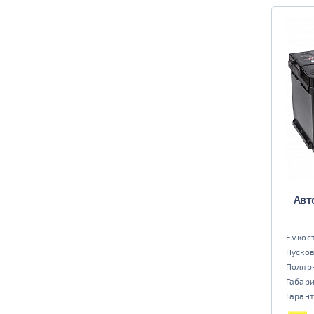
Авт
Емкост
Пусков
Поляр
Габар
Гарант