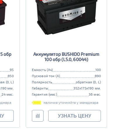
5 обр
Аккумулятор BUSHIDO Premium
100 обр (L5.0, 60044)
95
Емкость (Ач)
100
850
Пусковой ток (А)
890
ая (0, L)
Полярность
обратная (0, L)
x190 мм.
Габариты
352x175x190 мм.
24 мес.
Гарантия (мес)
36 мес.
еджера
наличие уточняйте у менеджера
НУ
УЗНАТЬ ЦЕНУ