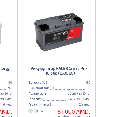
nergy
Аккумулятор RACER Grand Prix
110 обр (L5.0, BL)
90
Емкость (Ач)
110
710
Пусковой ток (А)
950
ая (0, L)
Полярность
обратная (0, L)
x190 мм.
Габариты
353x175x190 мм.
6 мес.
Гарантия (мес)
24 мес.
Цена:
AMD.
51 000 AMD.
i
арой АКБ
при обмене старой АКБ