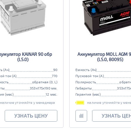
кумулятор KAINAR 90 обр
Аккумулятор MOLL AGM 9
(L5.0)
(L5.0, 80095)
ь (Ач)
90
Емкость (Ач)
ой ток (А)
770
Пусковой ток (А)
ность
обратная (0, L)
Полярность
обратн
иты
353x175x190 мм.
Габариты
353x175
ия (мес)
12 мес.
Гарантия (мес)
наличие уточняйте у менеджера
наличие уточняйте у мен
УЗНАТЬ ЦЕНУ
УЗНАТЬ ЦЕ