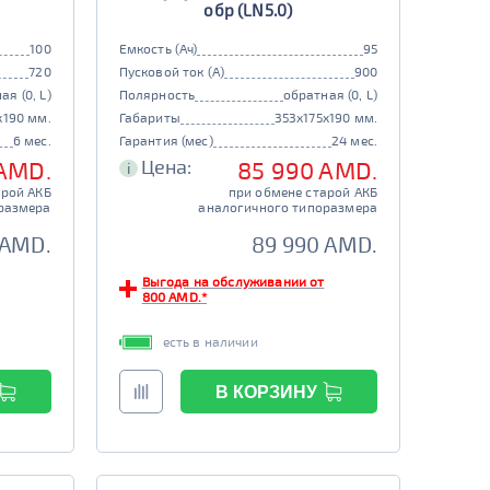
обр (LN5.0)
100
Емкость (Ач)
95
720
Пусковой ток (А)
900
ая (0, L)
Полярность
обратная (0, L)
x190 мм.
Габариты
353x175x190 мм.
6 мес.
Гарантия (мес)
24 мес.
Цена:
 AMD.
85 990 AMD.
i
арой АКБ
при обмене старой АКБ
размера
аналогичного типоразмера
 AMD.
89 990 AMD.
Выгода на обслуживании от
800 AMD.*
есть в наличии
В КОРЗИНУ