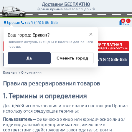
Доставим БЕСПЛАТНО
(время приема заказов с 9 до 20)
0
0
Ереван
+374 (44) 886-885
АКБ
МАСЛА
МАГАЗИНЫ
ДОСТАВКА
×
Ваш город:
Ереван
?
Покажем актуальные цены и наличие для вашего
БЕСПЛАТНАЯ
города.
ЗАРЯДКА И ДИАГНОСТИКА
ПОДБОР АККУМУЛЯТОРА
Да
Сменить город
+374 (44) 886-885
СПЕЦИАЛИСТОМ
МЕНЮ
Главная
О компании
Правила резервирования товаров
1. Термины и определения
Для
целей
использования и толкования настоящих Правил
используются следующие термины:
Пользователь
– физическое лицо или юридическое лицо/
индивидуальный предприниматель, имеющее в
соответствии с действующим законодательством и