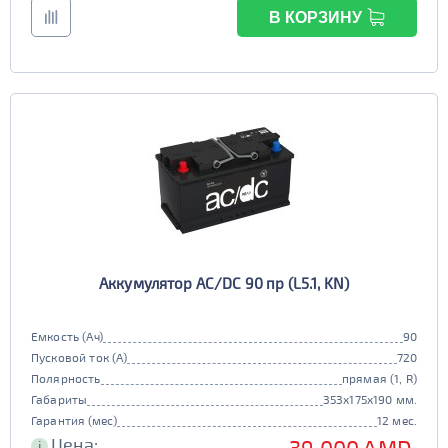
В КОРЗИНУ
Аккумулятор AC/DC 90 пр (L5.1, KN)
Емкость (Ач)
90
Пусковой ток (А)
720
Полярность
прямая (1, R)
Габариты
353x175x190 мм.
Гарантия (мес)
12 мес.
Цена:
39 000 AMD.
i