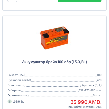
EFB
3СТ-215
TRUCK A
Маркировка
да
нет
6st132
6st140
TRUCK B
Маркировка
6st190
TRUCK C
Маркировка
6st225
Аккумулятор Драйв 100 обр (L5.0, BL)
Емкость (Ач)
100
Пусковой ток (А)
720
Полярность
обратная (0, L)
Габариты
352x175x190 мм.
Гарантия (мес)
6 мес.
Цена:
35 990 AMD.
i
при обмене старой АКБ