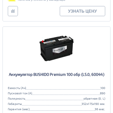
УЗНАТЬ ЦЕНУ
Аккумулятор BUSHIDO Premium 100 обр (L5.0, 60044)
Емкость (Ач)
100
Пусковой ток (А)
890
Полярность
обратная (0, L)
Габариты
352x175x190 мм.
Гарантия (мес)
36 мес.