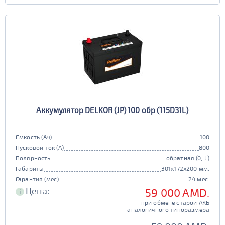
Аккумулятор DELKOR (JP) 100 обр (115D31L)
Емкость (Ач)
100
Пусковой ток (А)
800
Полярность
обратная (0, L)
Габариты
301x172x200 мм.
Гарантия (мес)
24 мес.
Цена:
59 000 AMD.
i
при обмене старой АКБ
аналогичного типоразмера