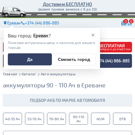
Доставим БЕСПЛАТНО
(время приема заказов с 9 до 20)
0
0
Ереван
+374 (44) 886-885
АКБ
МАСЛА
МАГАЗИНЫ
ДОСТАВКА
×
Ваш город:
Ереван
?
Покажем актуальные цены и наличие для вашего
БЕСПЛАТНАЯ
города.
ЗАРЯДКА И ДИАГНОСТИКА
ПОДБОР АККУМУЛЯТОРА
Да
Сменить город
+374 (44) 886-885
СПЕЦИАЛИСТОМ
МЕНЮ
Главная
Каталог
Авто аккумуляторы
аккумуляторы 90 - 110 Ач в Ереване
ПОДБОР АКБ ПО МАРКЕ АВТОМОБИЛЯ
90-110
40-55 Ач
55-70 Ач
70-90 Ач
AGM
EFB
Ач