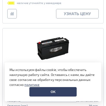
наличие уточняйте у менеджера
УЗНАТЬ ЦЕНУ
Мы используем файлы cookie, чтобы обеспечить
Аккумулятор BUSHIDO Premium 110 обр (L6.0, 61038)
наилучшую работу сайта. Оставаясь с нами, вы даёте
свое согласие на обработку персональных данных
согласно
политике
Емкость (Ач)
110
Пусковой ток (А)
930
OK
Полярность
обратная (0, L)
Габариты
394x175x190 мм.
Гарантия (мес)
36 мес.