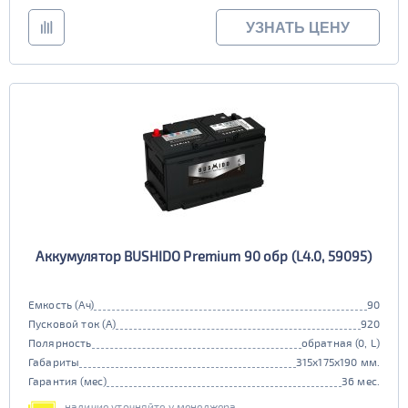
УЗНАТЬ ЦЕНУ
Аккумулятор BUSHIDO Premium 90 обр (L4.0, 59095)
Емкость (Ач)
90
Пусковой ток (А)
920
Полярность
обратная (0, L)
Габариты
315x175x190 мм.
Гарантия (мес)
36 мес.
наличие уточняйте у менеджера