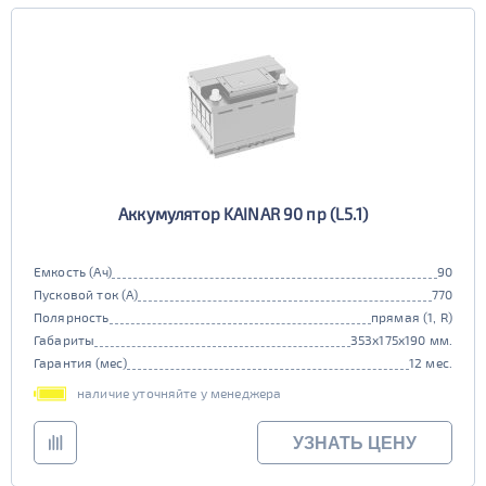
Аккумулятор KAINAR 90 пр (L5.1)
Емкость (Ач)
90
Пусковой ток (А)
770
Полярность
прямая (1, R)
Габариты
353x175x190 мм.
Гарантия (мес)
12 мес.
наличие уточняйте у менеджера
УЗНАТЬ ЦЕНУ