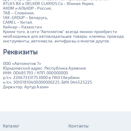
ATLAS BX и DELKOR CLARIOS Co - Южная Корея,
АКОМ и АЛЬКОР - Россия,
TAB – Словения,
1AK-GROUP – Беларусь,
CAMEL – Китай,
Кайнар – Казахстан.
Кроме того, в сети "Автомотив" всегда можно приобрести
необходимые для автовладельцев товары: клеммы, провода,
инструменты, автомасла, антифризы и многое другое.
Реквизиты
ООО «Автомотив 7»
Юридический адрес: Республика Армения
ИНН: ОО485793 / КПП: 000000000
р/сч. 220473331753000 в ПАО Сбербанк
к/сч. 30101810400000000225, БИК 044525225
Директор: Артур Азоян
Каталог
Контакты