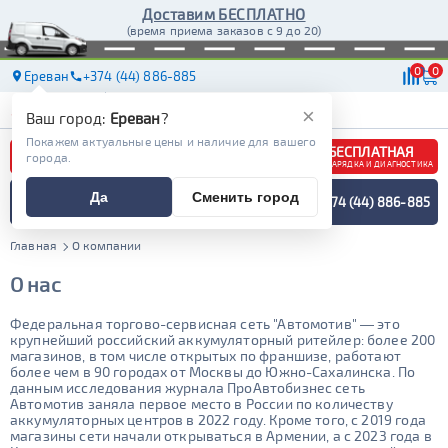
Доставим БЕСПЛАТНО
(время приема заказов с 9 до 20)
0
0
Ереван
+374 (44) 886-885
АКБ
МАСЛА
МАГАЗИНЫ
ДОСТАВКА
×
Ваш город:
Ереван
?
Покажем актуальные цены и наличие для вашего
БЕСПЛАТНАЯ
города.
ЗАРЯДКА И ДИАГНОСТИКА
ПОДБОР АККУМУЛЯТОРА
Да
Сменить город
+374 (44) 886-885
СПЕЦИАЛИСТОМ
МЕНЮ
Главная
О компании
О нас
Федеральная торгово-сервисная сеть "Автомотив" — это
крупнейший российский аккумуляторный ритейлер: более 200
магазинов, в том числе открытых по франшизе, работают
более чем в 90 городах от Москвы до Южно-Сахалинска. По
данным исследования журнала ПроАвтобизнес сеть
Автомотив заняла первое место в России по количеству
аккумуляторных центров в 2022 году. Кроме того, с 2019 года
магазины сети начали открываться в Армении, а с 2023 года в