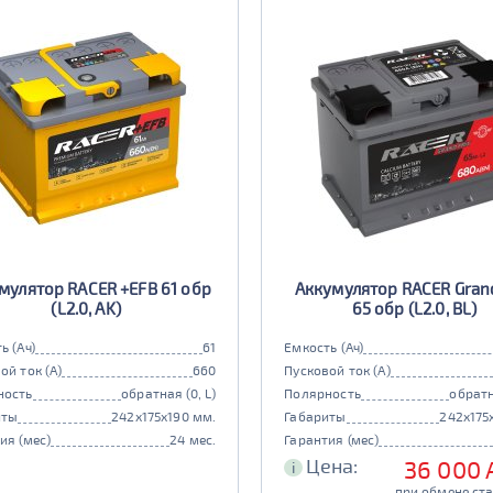
мулятор RACER +EFB 61 обр
Аккумулятор RACER Grand
(L2.0, AK)
65 обр (L2.0, BL)
ь (Ач)
61
Емкость (Ач)
ой ток (А)
660
Пусковой ток (А)
ность
обратная (0, L)
Полярность
обратн
иты
242x175x190 мм.
Габариты
242x175
ия (мес)
24 мес.
Гарантия (мес)
Цена:
36 000
i
при обмене ст