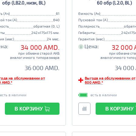
обр (LB2.0, низк, BL)
60 обр (L2.0, BL)
ь (Ач)
61
Емкость (Ач)
ой ток (А)
640
Пусковой ток (А)
ность
обратная (0, L)
Полярность
обратн
иты
242x175x175 мм.
Габариты
242x175
ия (мес)
24 мес.
Гарантия (мес)
на:
Цена:
34 000 AMD.
32 000
i
при обмене старой АКБ
при обмене ст
аналогичного типоразмера
аналогичного типо
36 000 AMD.
34 000
года на обслуживании от
Выгода на обслуживании от
0 AMD.*
600 AMD.*
есть в наличии
есть в наличии
В КОРЗИНУ
В КОРЗИНУ