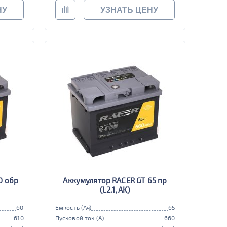
НУ
УЗНАТЬ ЦЕНУ
0 обр
Аккумулятор RACER GT 65 пр
(L2.1, AK)
60
Емкость (Ач)
65
610
Пусковой ток (А)
660