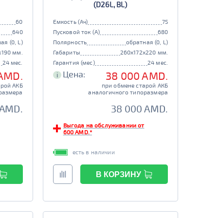
(D26L, BL)
60
Емкость (Ач)
75
640
Пусковой ток (А)
680
ая (0, L)
Полярность
обратная (0, L)
x190 мм.
Габариты
260x172x220 мм.
24 мес.
Гарантия (мес)
24 мес.
Цена:
 AMD.
38 000 AMD.
i
арой АКБ
при обмене старой АКБ
размера
аналогичного типоразмера
 AMD.
38 000 AMD.
Выгода на обслуживании от
600 AMD.*
есть в наличии
В КОРЗИНУ