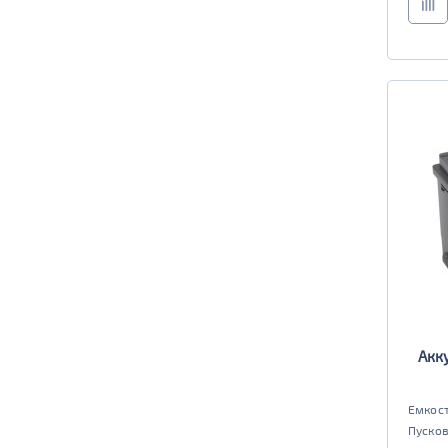
Акк
Емкост
Пусков