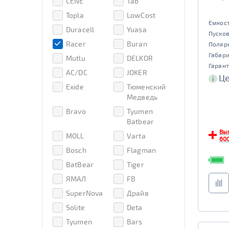
CENE
Tab
Аком
Аком
Reaktor
Topla
LowCost
Емкост
АКОМ ЗИМА
Duracell
Yuasa
Пусков
Racer
Buran
Поляр
Габар
Mutlu
DELKOR
Гарант
AC/DC
JOKER
Це
i
Exide
Тюменский
Медведь
Bravo
Tyumen
Batbear
Вы
MOLL
Varta
60
Bosch
Flagman
BatBear
Tiger
ЯМАЛ
FB
SuperNova
Драйв
Solite
Deta
Tyumen
Bars