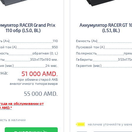
умулятор RACER Grand Prix
Аккумулятор RACER GT 1
110 обр (L5.0, BL)
(L5.1, BL)
ь (Ач)
110
Емкость (Ач)
ой ток (А)
950
Пусковой ток (А)
ность
обратная (0, L)
Полярность
прям
иты
353x175x190 мм.
Габариты
353x175
ия (мес)
24 мес.
Гарантия (мес)
на:
51 000 AMD.
при обмене старой АКБ
аналогичного типоразмера
55 000 AMD.
года на обслуживании от
0 AMD.*
есть в наличии
наличие уточняйте у мен