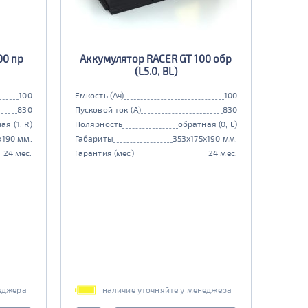
00 пр
Аккумулятор RACER GT 100 обр
(L5.0, BL)
100
Емкость (Ач)
100
830
Пусковой ток (А)
830
ая (1, R)
Полярность
обратная (0, L)
x190 мм.
Габариты
353x175x190 мм.
24 мес.
Гарантия (мес)
24 мес.
еджера
наличие уточняйте у менеджера