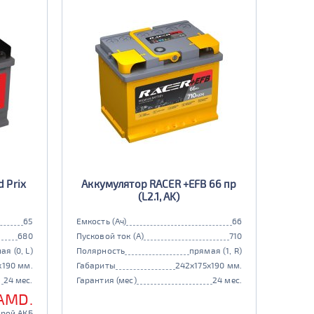
 Prix
Аккумулятор RACER +EFB 66 пр
(L2.1, AK)
65
Емкость (Ач)
66
680
Пусковой ток (А)
710
ая (0, L)
Полярность
прямая (1, R)
x190 мм.
Габариты
242x175x190 мм.
24 мес.
Гарантия (мес)
24 мес.
 AMD.
арой АКБ