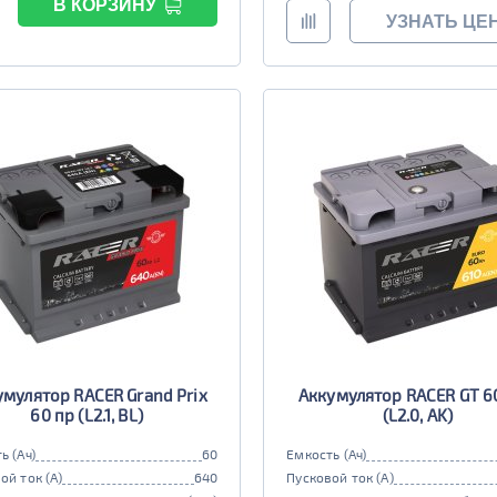
В КОРЗИНУ
УЗНАТЬ ЦЕ
умулятор RACER Grand Prix
Аккумулятор RACER GT 6
60 пр (L2.1, BL)
(L2.0, AK)
ь (Ач)
60
Емкость (Ач)
ой ток (А)
640
Пусковой ток (А)