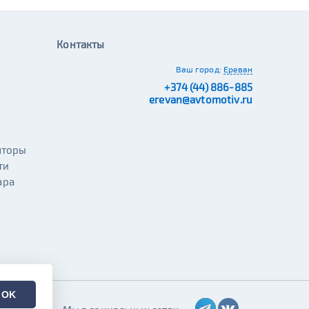
Контакты
Ваш город:
Ереван
+374 (44) 886-885
erevan@avtomotiv.ru
яторы
ти
ара
OK