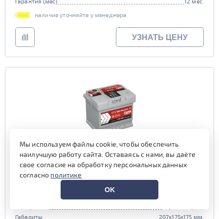
Гарантия (мес)
12 мес.
наличие уточняйте у менеджера
УЗНАТЬ ЦЕНУ
Мы используем файлы cookie, чтобы обеспечить
наилучшую работу сайта. Оставаясь с нами, вы даёте
FIAMM TITANIUM PRO 50 обр (LB1.0, низк)
свое согласие на обработку персональных данных
согласно
политике
Емкость (Ач)
50
OK
Пусковой ток (А)
520
Полярность
обратная (0, L)
Габариты
207x175x175 мм.