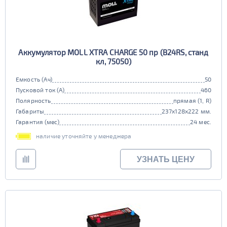
Аккумулятор MOLL XTRA CHARGE 50 пр (B24RS, станд
кл, 75050)
Емкость (Ач)
50
Пусковой ток (А)
460
Полярность
прямая (1, R)
Габариты
237x128x222 мм.
Гарантия (мес)
24 мес.
наличие уточняйте у менеджера
УЗНАТЬ ЦЕНУ