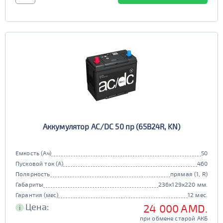
TRUCK C
Маркировка
6st225
Аккумулятор AC/DC 50 пр (65B24R, KN)
Емкость (Ач)
50
Пусковой ток (А)
460
Полярность
прямая (1, R)
Габариты
236x129x220 мм.
Гарантия (мес)
12 мес.
Цена:
24 000 AMD.
i
при обмене старой АКБ