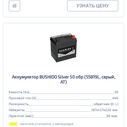
УЗНАТЬ ЦЕНУ
Аккумулятор BUSHIDO Silver 50 обр (55B19L, серый,
AT)
Емкость (Ач)
50
Пусковой ток (А)
440
Полярность
обратная (0, L)
Габариты
187x127x220 мм.
Гарантия (мес)
36 мес.
наличие уточняйте у менеджера