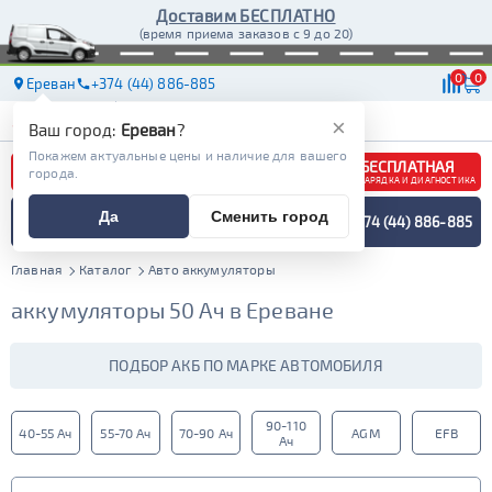
Доставим БЕСПЛАТНО
(время приема заказов с 9 до 20)
0
0
Ереван
+374 (44) 886-885
АКБ
МАСЛА
МАГАЗИНЫ
ДОСТАВКА
×
Ваш город:
Ереван
?
Покажем актуальные цены и наличие для вашего
БЕСПЛАТНАЯ
города.
ЗАРЯДКА И ДИАГНОСТИКА
ПОДБОР АККУМУЛЯТОРА
Да
Сменить город
+374 (44) 886-885
СПЕЦИАЛИСТОМ
МЕНЮ
Главная
Каталог
Авто аккумуляторы
аккумуляторы 50 Ач в Ереване
ПОДБОР АКБ ПО МАРКЕ АВТОМОБИЛЯ
90-110
40-55 Ач
55-70 Ач
70-90 Ач
AGM
EFB
Ач