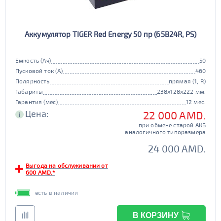
100 - 180
JIS B19
JIS B24
151 - 200
251 - 300
Напряжение (Вольт)
12В
6В
JIS D23
Маркировка
181 - 195
201 - 300
Аккумулятор TIGER Red Energy 50 пр (65B24R, PS)
Технологии
301 - 340
55d23
65d23
AGM
80d23
85d23
JIS D26
Маркировка
196 - 300
Емкость (Ач)
50
341 - 500
ПОКАЗАТЬ
90d23
95d23
да
нет
Пусковой ток (А)
460
110D26
75D26
Полярность
прямая (1, R)
Гибридный
80D26
85D26
JIS D31
Маркировка
501 - 700
Габариты
238x128x222 мм.
СБРОСИТЬ
90D26
95D26
да
нет
Гарантия (мес)
12 мес.
105d31
115d31
JIS B20
JIS D33
Цена:
22 000 AMD.
i
Старт-стоп
125d31
95d31
при обмене старой АКБ
TRUCK 6V
Маркировка
аналогичного типоразмера
да
нет
24 000 AMD.
EFB
3СТ-215
TRUCK A
Маркировка
да
нет
Выгода на обслуживании от
600 AMD.*
6st132
6st140
есть в наличии
TRUCK B
Маркировка
6st190
В КОРЗИНУ