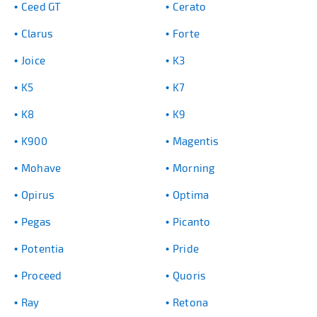
Ceed GT
Cerato
Clarus
Forte
Joice
K3
K5
K7
K8
K9
K900
Magentis
Mohave
Morning
Opirus
Optima
Pegas
Picanto
Potentia
Pride
Proceed
Quoris
Ray
Retona