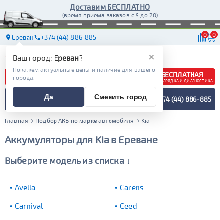
Доставим БЕСПЛАТНО
(время приема заказов с 9 до 20)
0
0
Ереван
+374 (44) 886-885
АКБ
МАСЛА
МАГАЗИНЫ
ДОСТАВКА
×
Ваш город:
Ереван
?
Покажем актуальные цены и наличие для вашего
БЕСПЛАТНАЯ
города.
ЗАРЯДКА И ДИАГНОСТИКА
ПОДБОР АККУМУЛЯТОРА
Да
Сменить город
+374 (44) 886-885
СПЕЦИАЛИСТОМ
МЕНЮ
Главная
Подбор АКБ по марке автомобиля
Kia
Аккумуляторы для Kia в Ереване
Выберите модель из списка ↓
Avella
Carens
Carnival
Ceed