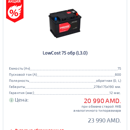
LowCost 75 обр (L3.0)
Емкость (Ач)
75
Пусковой ток (А)
600
Полярность
обратная (0, L)
Габариты
278x175x190 мм.
Гарантия (мес)
12 мес.
Цена:
20 990 AMD.
i
при обмене старой АКБ
аналогичного типоразмера
23 990 AMD.