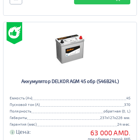
Аккумулятор DELKOR AGM 45 обр (S46B24L)
Емкость (Ач)
45
Пусковой ток (А)
370
Полярность
обратная (0, L)
Габариты
237x127x226 мм.
Гарантия (мес)
24 мес.
Цена:
63 000 AMD.
i
при обмене старой АКБ