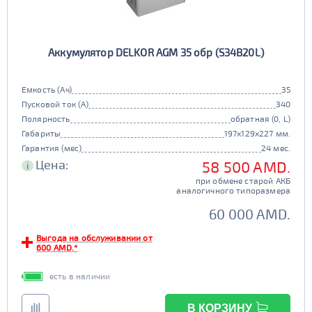
110D26
75D26
да
нет
80D26
85D26
JIS D31
Маркировка
501 - 700
Гибридный
90D26
95D26
105d31
115d31
Аккумулятор DELKOR AGM 35 обр (S34B20L)
JIS B20
JIS D33
да
нет
125d31
95d31
TRUCK 6V
Маркировка
Емкость (Ач)
35
Пусковой ток (А)
340
3СТ-215
Старт-стоп
Полярность
обратная (0, L)
TRUCK A
Маркировка
Габариты
197x129x227 мм.
да
нет
Гарантия (мес)
24 мес.
6st132
6st140
EFB
Цена:
58 500 AMD.
i
TRUCK B
Маркировка
при обмене старой АКБ
да
нет
аналогичного типоразмера
6st190
60 000 AMD.
ПОКАЗАТЬ
TRUCK C
Маркировка
Выгода на обслуживании от
6st225
600 AMD.*
СБРОСИТЬ
есть в наличии
В КОРЗИНУ