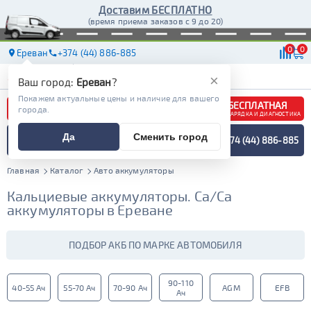
Доставим БЕСПЛАТНО
(время приема заказов с 9 до 20)
0
0
Ереван
+374 (44) 886-885
АКБ
МАСЛА
МАГАЗИНЫ
ДОСТАВКА
×
Ваш город:
Ереван
?
Покажем актуальные цены и наличие для вашего
БЕСПЛАТНАЯ
города.
ЗАРЯДКА И ДИАГНОСТИКА
ПОДБОР АККУМУЛЯТОРА
Да
Сменить город
+374 (44) 886-885
СПЕЦИАЛИСТОМ
МЕНЮ
Главная
Каталог
Авто аккумуляторы
Кальциевые аккумуляторы. Ca/Ca
аккумуляторы в Ереване
ПОДБОР АКБ ПО МАРКЕ АВТОМОБИЛЯ
90-110
40-55 Ач
55-70 Ач
70-90 Ач
AGM
EFB
Ач