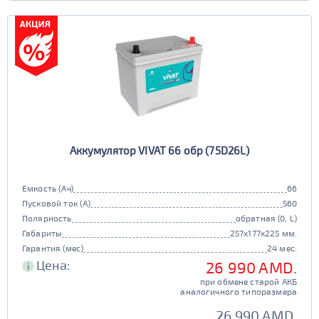
Аккумулятор VIVAT 66 обр (75D26L)
Емкость (Ач)
66
Пусковой ток (А)
560
Полярность
обратная (0, L)
Габариты
257x177x225 мм.
Гарантия (мес)
24 мес.
Цена:
26 990 AMD.
i
при обмене старой АКБ
аналогичного типоразмера
26 990 AMD.