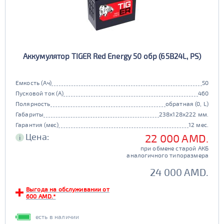
Аккумулятор TIGER Red Energy 50 обр (65B24L, PS)
Емкость (Ач)
50
Пусковой ток (А)
460
Полярность
обратная (0, L)
Габариты
238x128x222 мм.
Гарантия (мес)
12 мес.
Цена:
22 000 AMD.
i
при обмене старой АКБ
аналогичного типоразмера
24 000 AMD.
Выгода на обслуживании от
600 AMD.*
есть в наличии