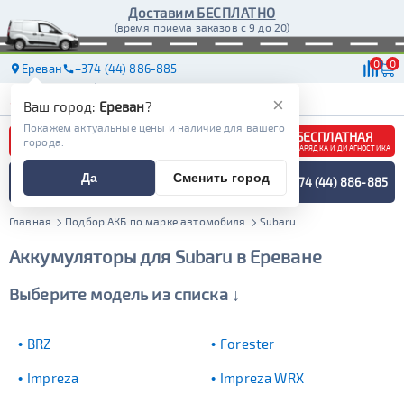
Доставим БЕСПЛАТНО
(время приема заказов с 9 до 20)
0
0
Ереван
+374 (44) 886-885
АКБ
МАСЛА
МАГАЗИНЫ
ДОСТАВКА
×
Ваш город:
Ереван
?
Покажем актуальные цены и наличие для вашего
БЕСПЛАТНАЯ
города.
ЗАРЯДКА И ДИАГНОСТИКА
ПОДБОР АККУМУЛЯТОРА
Да
Сменить город
+374 (44) 886-885
СПЕЦИАЛИСТОМ
МЕНЮ
Главная
Подбор АКБ по марке автомобиля
Subaru
Аккумуляторы для Subaru в Ереване
Выберите модель из списка ↓
BRZ
Forester
Impreza
Impreza WRX