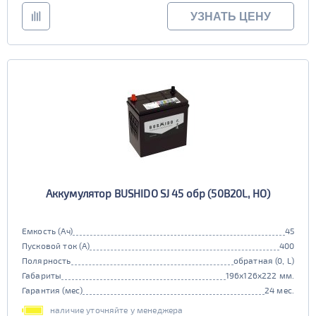
Старт-стоп
УЗНАТЬ ЦЕНУ
да
нет
EFB
да
нет
Аккумулятор BUSHIDO SJ 45 обр (50B20L, HO)
Емкость (Ач)
45
Пусковой ток (А)
400
Полярность
обратная (0, L)
Габариты
196x126x222 мм.
Гарантия (мес)
24 мес.
наличие уточняйте у менеджера