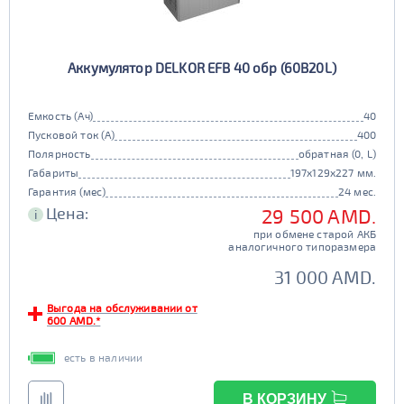
90d23
95d23
110D26
75D26
80D26
85D26
JIS D31
Маркировка
Аккумулятор DELKOR EFB 40 обр (60B20L)
90D26
95D26
105d31
115d31
JIS B20
JIS D33
125d31
95d31
Емкость (Ач)
40
TRUCK 6V
Маркировка
Пусковой ток (А)
400
Полярность
обратная (0, L)
3СТ-215
Габариты
197x129x227 мм.
TRUCK A
Маркировка
Гарантия (мес)
24 мес.
Цена:
29 500 AMD.
i
6st132
6st140
при обмене старой АКБ
TRUCK B
Маркировка
аналогичного типоразмера
6st190
31 000 AMD.
TRUCK C
Маркировка
Выгода на обслуживании от
600 AMD.*
6st225
есть в наличии
Класс
эконом
стандарт
В КОРЗИНУ