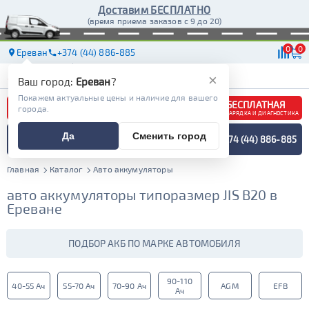
Доставим БЕСПЛАТНО
(время приема заказов с 9 до 20)
0
0
Ереван
+374 (44) 886-885
АКБ
МАСЛА
МАГАЗИНЫ
ДОСТАВКА
×
Ваш город:
Ереван
?
Покажем актуальные цены и наличие для вашего
БЕСПЛАТНАЯ
города.
ЗАРЯДКА И ДИАГНОСТИКА
ПОДБОР АККУМУЛЯТОРА
Да
Сменить город
+374 (44) 886-885
СПЕЦИАЛИСТОМ
МЕНЮ
Главная
Каталог
Авто аккумуляторы
авто аккумуляторы типоразмер JIS B20 в
Ереване
ПОДБОР АКБ ПО МАРКЕ АВТОМОБИЛЯ
90-110
40-55 Ач
55-70 Ач
70-90 Ач
AGM
EFB
Ач