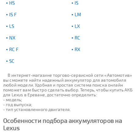
HS
IS
IS F
LM
LS
LX
NX
RC
RC F
RX
SC
В интернет-магазине торгово-сервисной сети «Автомотив»
вы сможете найти надежный аккумулятор для автомобиля
любой модели. Удобная и простая система поиска онлайн
поможет вам быстро сделать выбор. Теперь, чтобы купить АКБ
для Lexus в Ереване, достаточно определить:
- модель;
- год выпуска;
- тип установленного двигателя.
Особенности подбора аккумуляторов на
Lexus