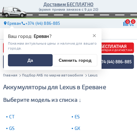
Доставим БЕСПЛАТНО
(время приема заказов с 9 до 20)
0
0
Ереван
+374 (44) 886-885
АКБ
МАСЛА
МАГАЗИНЫ
ДОСТАВКА
×
Ваш город:
Ереван
?
Покажем актуальные цены и наличие для вашего
БЕСПЛАТНАЯ
города.
ЗАРЯДКА И ДИАГНОСТИКА
ПОДБОР АККУМУЛЯТОРА
Да
Сменить город
+374 (44) 886-885
СПЕЦИАЛИСТОМ
МЕНЮ
Главная
Подбор АКБ по марке автомобиля
Lexus
Аккумуляторы для Lexus в Ереване
Выберите модель из списка ↓
CT
ES
GS
GX