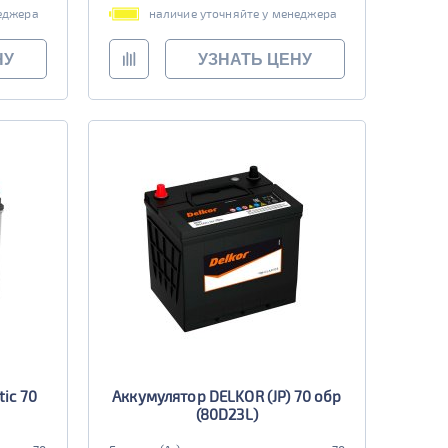
еджера
наличие уточняйте у менеджера
НУ
УЗНАТЬ ЦЕНУ
ic 70
Аккумулятор DELKOR (JP) 70 обр
(80D23L)