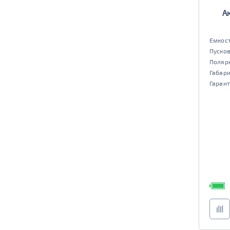
TRUCK B
Маркировка
А
6st190
TRUCK C
Маркировка
Емкост
Пусков
6st225
Поляр
Габар
Гарант