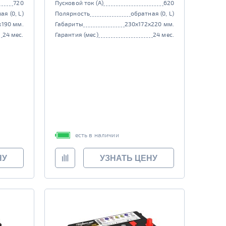
720
Пусковой ток (А)
620
ая (0, L)
Полярность
обратная (0, L)
x190 мм.
Габариты
230x172x220 мм.
24 мес.
Гарантия (мес)
24 мес.
есть в наличии
НУ
УЗНАТЬ ЦЕНУ