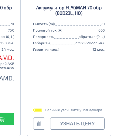
0 обр
Аккумулятор FLAGMAN 70 обр
(80D23L, HO)
70
Емкость (Ач)
70
760
Пусковой ток (А)
600
ая (0, L)
Полярность
обратная (0, L)
x190 мм.
Габариты
229x172x222 мм.
24 мес.
Гарантия (мес)
12 мес.
 AMD.
арой АКБ
размера
 AMD.
наличие уточняйте у менеджера
УЗНАТЬ ЦЕНУ