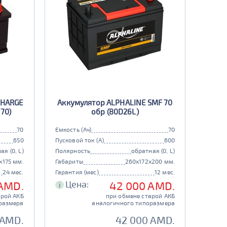
CHARGE
Аккумулятор ALPHALINE SMF 70
770)
обр (80D26L)
70
Емкость (Ач)
70
650
Пусковой ток (А)
600
ая (0, L)
Полярность
обратная (0, L)
x175 мм.
Габариты
260x172x200 мм.
24 мес.
Гарантия (мес)
12 мес.
Цена:
AMD.
42 000 AMD.
i
арой АКБ
при обмене старой АКБ
размера
аналогичного типоразмера
 AMD.
42 000 AMD.