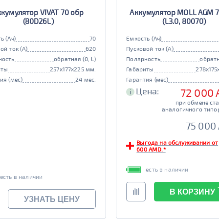
ккумулятор VIVAT 70 обр
Аккумулятор MOLL AGM 7
(80D26L)
(L3.0, 80070)
ь (Ач)
70
Емкость (Ач)
ой ток (А)
620
Пусковой ток (А)
ность
обратная (0, L)
Полярность
обратн
иты
257x177x225 мм.
Габариты
278x175
ия (мес)
24 мес.
Гарантия (мес)
Цена:
72 000
i
при обмене ст
аналогичного типо
75 000
Выгода на обслуживании от
600 AMD.*
есть в наличии
есть в наличии
В КОРЗИНУ
УЗНАТЬ ЦЕНУ