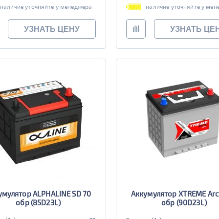
наличие уточняйте у менеджера
наличие уточняйте у мен
УЗНАТЬ ЦЕНУ
УЗНАТЬ ЦЕ
умулятор ALPHALINE SD 70
Аккумулятор XTREME Arct
обр (85D23L)
обр (90D23L)