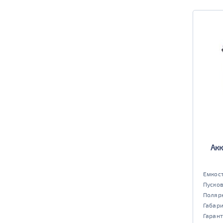
Акк
Емкост
Пусков
Поляр
Габар
Гарант