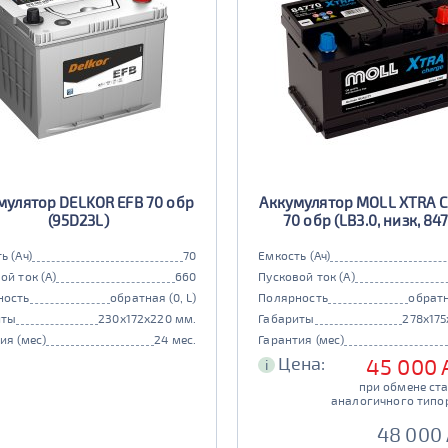
мулятор DELKOR EFB 70 обр
Аккумулятор MOLL XTRA 
(95D23L)
70 обр (LB3.0, низк, 84
ь (Ач)
70
Емкость (Ач)
ой ток (А)
660
Пусковой ток (А)
ность
обратная (0, L)
Полярность
обратн
иты
230x172x220 мм.
Габариты
278x175
ия (мес)
24 мес.
Гарантия (мес)
Цена:
45 000 
i
при обмене ст
аналогичного типо
48 000