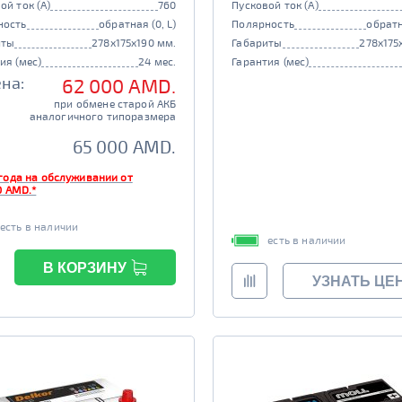
ой ток (А)
760
Пусковой ток (А)
ность
обратная (0, L)
Полярность
обратн
иты
278x175x190 мм.
Габариты
278x175
ия (мес)
24 мес.
Гарантия (мес)
на:
62 000 AMD.
при обмене старой АКБ
аналогичного типоразмера
65 000 AMD.
года на обслуживании от
0 AMD.*
есть в наличии
есть в наличии
В КОРЗИНУ
УЗНАТЬ ЦЕ