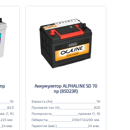
 пр
Аккумулятор ALPHALINE SD 70
пр (85D23R)
70
Емкость (Ач)
70
620
Пусковой ток (А)
620
ая (1, R)
Полярность
прямая (1, R)
x225 мм.
Габариты
230x172x200 мм.
24 мес.
Гарантия (мес)
24 мес.