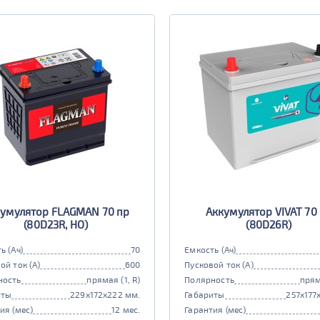
умулятор FLAGMAN 70 пр
Аккумулятор VIVAT 70
(80D23R, HO)
(80D26R)
ь (Ач)
70
Емкость (Ач)
ой ток (А)
600
Пусковой ток (А)
ность
прямая (1, R)
Полярность
прям
иты
229x172x222 мм.
Габариты
257x177
ия (мес)
12 мес.
Гарантия (мес)