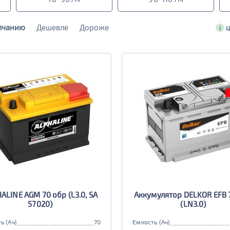
лчанию
Дешевле
Дороже
i
Ц
ALINE AGM 70 обр (L3.0, SA
Аккумулятор DELKOR EFB 
57020)
(LN3.0)
ь (Ач)
70
Емкость (Ач)