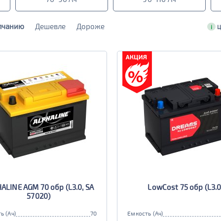
лчанию
Дешевле
Дороже
i
Ц
ALINE AGM 70 обр (L3.0, SA
LowCost 75 обр (L3.0
57020)
ь (Ач)
70
Емкость (Ач)