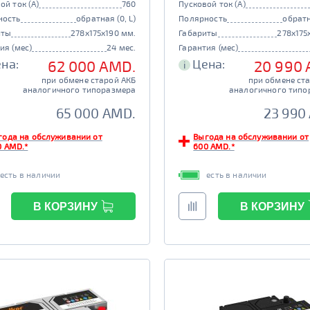
ой ток (А)
760
Пусковой ток (А)
ность
обратная (0, L)
Полярность
обратн
иты
278x175x190 мм.
Габариты
278x175
ия (мес)
24 мес.
Гарантия (мес)
на:
Цена:
62 000 AMD.
20 990
i
при обмене старой АКБ
при обмене ст
аналогичного типоразмера
аналогичного типо
65 000 AMD.
23 990
года на обслуживании от
Выгода на обслуживании от
0 AMD.*
600 AMD.*
есть в наличии
есть в наличии
В КОРЗИНУ
В КОРЗИНУ