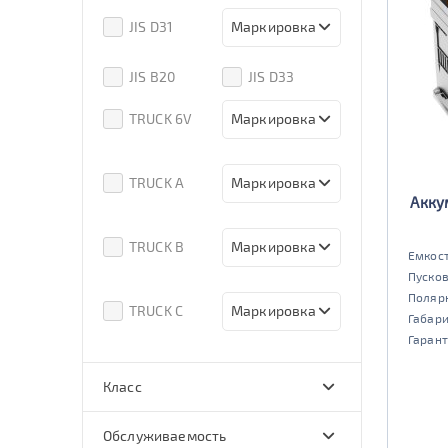
80D26
85D26
JIS D31
Маркировка
90D26
95D26
105d31
115d31
JIS B20
JIS D33
125d31
95d31
TRUCK 6V
Маркировка
3СТ-215
TRUCK A
Маркировка
Акку
6st132
6st140
TRUCK B
Маркировка
Емкост
Пусков
6st190
Поляр
TRUCK C
Маркировка
Габар
Гарант
6st225
Класс
эконом
стандарт
Обслуживаемость
улучшенные
премиум