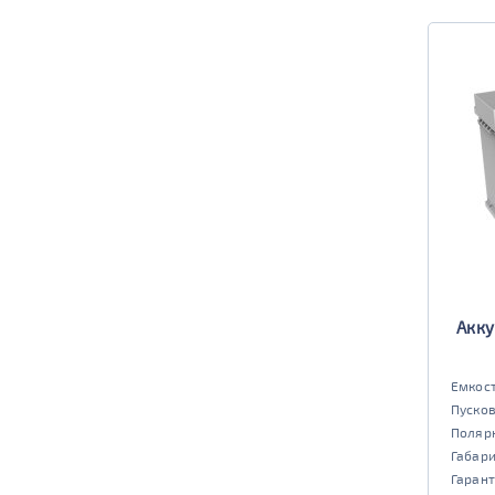
Акку
Емкост
Пусков
Поляр
Габар
Гарант