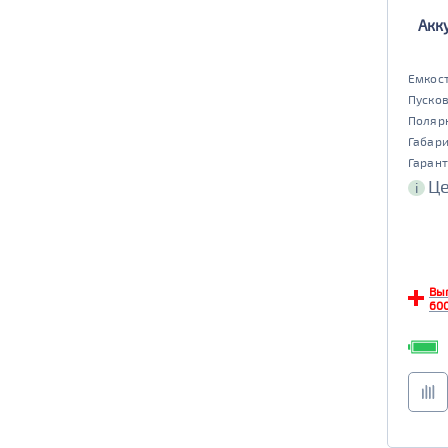
Акк
да
нет
EFB
Емкост
да
нет
Пусков
Поляр
Габар
Гарант
Це
i
Вы
60