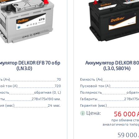
мулятор DELKOR EFB 70 обр
Аккумулятор DELKOR 80
(LN3.0)
(L3.0, 58014)
ь (Ач)
70
Емкость (Ач)
ой ток (А)
720
Пусковой ток (А)
ность
обратная (0, L)
Полярность
обратн
иты
278x175x190 мм.
Габариты
278x175
ия (мес)
24 мес.
Гарантия (мес)
Цена:
56 000
i
при обмене ст
аналогичного типо
59 000