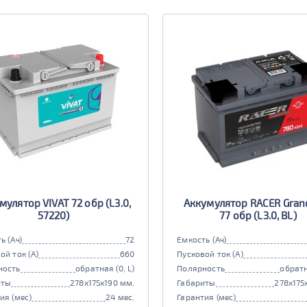
мулятор VIVAT 72 обр (L3.0,
Аккумулятор RACER Grand
57220)
77 обр (L3.0, BL)
ь (Ач)
72
Емкость (Ач)
ой ток (А)
660
Пусковой ток (А)
ность
обратная (0, L)
Полярность
обратн
иты
278x175x190 мм.
Габариты
278x175
ия (мес)
24 мес.
Гарантия (мес)