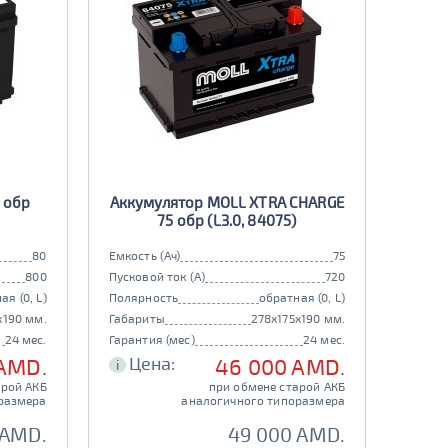
 обр
Аккумулятор MOLL XTRA CHARGE
75 обр (L3.0, 84075)
80
Емкость (Ач)
75
800
Пусковой ток (А)
720
ая (0, L)
Полярность
обратная (0, L)
x190 мм.
Габариты
278x175x190 мм.
24 мес.
Гарантия (мес)
24 мес.
Цена:
 AMD.
46 000 AMD.
i
арой АКБ
при обмене старой АКБ
размера
аналогичного типоразмера
 AMD.
49 000 AMD.