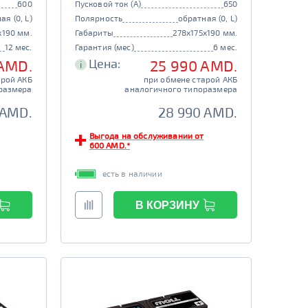
600
Пусковой ток (А)
650
ая (0, L)
Полярность
обратная (0, L)
x190 мм.
Габариты
278x175x190 мм.
12 мес.
Гарантия (мес)
6 мес.
Цена:
 AMD.
25 990 AMD.
i
арой АКБ
при обмене старой АКБ
размера
аналогичного типоразмера
 AMD.
28 990 AMD.
Выгода на обслуживании от
600 AMD.*
есть в наличии
В КОРЗИНУ