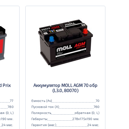
 Prix
Аккумулятор MOLL AGM 70 обр
(L3.0, 80070)
77
Емкость (Ач)
70
780
Пусковой ток (А)
760
ая (0, L)
Полярность
обратная (0, L)
x190 мм.
Габариты
278x175x190 мм.
24 мес.
Гарантия (мес)
24 мес.