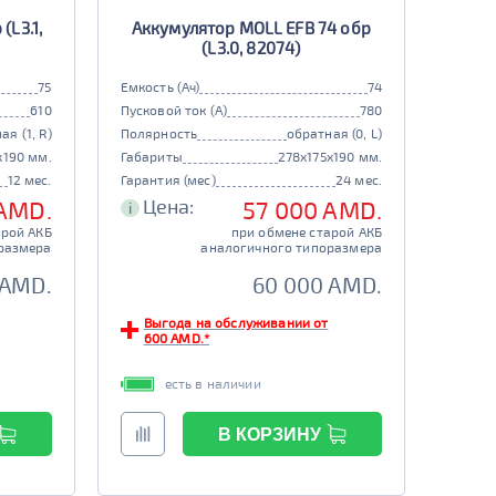
(L3.1,
Аккумулятор MOLL EFB 74 обр
(L3.0, 82074)
75
Емкость (Ач)
74
610
Пусковой ток (А)
780
ая (1, R)
Полярность
обратная (0, L)
x190 мм.
Габариты
278x175x190 мм.
12 мес.
Гарантия (мес)
24 мес.
Цена:
 AMD.
57 000 AMD.
i
арой АКБ
при обмене старой АКБ
размера
аналогичного типоразмера
 AMD.
60 000 AMD.
Выгода на обслуживании от
600 AMD.*
есть в наличии
В КОРЗИНУ