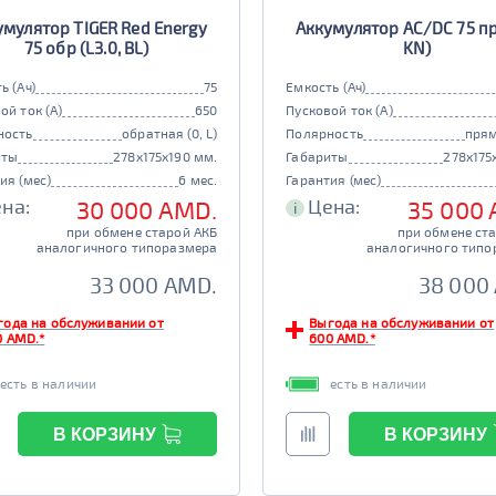
умулятор TIGER Red Energy
Аккумулятор AC/DC 75 пр 
75 обр (L3.0, BL)
KN)
ь (Ач)
75
Емкость (Ач)
ой ток (А)
650
Пусковой ток (А)
ность
обратная (0, L)
Полярность
прям
иты
278x175x190 мм.
Габариты
278x175
ия (мес)
6 мес.
Гарантия (мес)
на:
Цена:
30 000 AMD.
35 000
i
при обмене старой АКБ
при обмене ст
аналогичного типоразмера
аналогичного типо
33 000 AMD.
38 000
года на обслуживании от
Выгода на обслуживании от
0 AMD.*
600 AMD.*
есть в наличии
есть в наличии
В КОРЗИНУ
В КОРЗИНУ