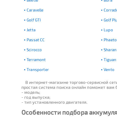
Beetle
Bora
Caravelle
Corrad
Golf GTI
Golf Pl
Jetta
Lupo
Passat CC
Phaeto
Scirocco
Sharan
Terramont
Tiguan
Transporter
Vento
В интернет-магазине торгово-сервисной се
простая система поиска онлайн поможет вам б
- модель;
- год выпуска;
- тип установленного двигателя.
Особенности подбора аккумуля