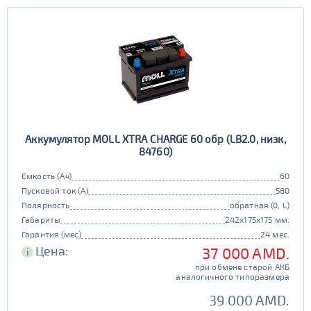
Европа
Казахстан
Длина (мм)
Китай
Россия
Белоруссия
Чехия
100 - 200
Ширина (мм)
Ю. Корея
Япония
50 - 150
201 - 250
Высота (мм)
100 - 180
151 - 200
251 - 300
Напряжение (Вольт)
Аккумулятор MOLL XTRA CHARGE 60 обр (LB2.0, низк,
12В
6В
84760)
181 - 195
201 - 300
Технологии
301 - 340
Емкость (Ач)
60
Пусковой ток (А)
580
AGM
196 - 300
Полярность
обратная (0, L)
341 - 500
ПОКАЗАТЬ
да
нет
Габариты
242x175x175 мм.
Гарантия (мес)
24 мес.
Гибридный
501 - 700
Цена:
37 000 AMD.
СБРОСИТЬ
i
да
нет
при обмене старой АКБ
аналогичного типоразмера
Старт-стоп
39 000 AMD.
да
нет