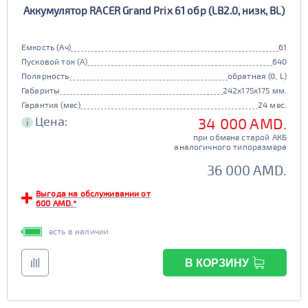
Аккумулятор RACER Grand Prix 61 обр (LB2.0, низк, BL)
90D26
95D26
105d31
115d31
JIS B20
JIS D33
125d31
95d31
Емкость (Ач)
61
TRUCK 6V
Маркировка
Пусковой ток (А)
640
Полярность
обратная (0, L)
3СТ-215
Габариты
242x175x175 мм.
TRUCK A
Маркировка
Гарантия (мес)
24 мес.
Цена:
34 000 AMD.
i
6st132
6st140
при обмене старой АКБ
TRUCK B
Маркировка
аналогичного типоразмера
6st190
36 000 AMD.
TRUCK C
Маркировка
Выгода на обслуживании от
600 AMD.*
6st225
есть в наличии
Класс
эконом
стандарт
В КОРЗИНУ
Обслуживаемость
улучшенные
премиум
да
нет
элит
Регион производства