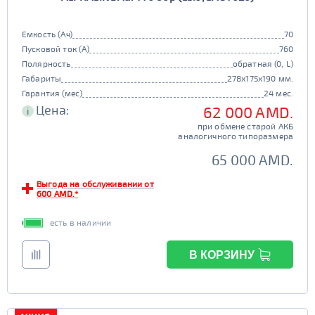
105d31
115d31
JIS B20
JIS D33
125d31
95d31
Емкость (Ач)
70
TRUCK 6V
Маркировка
Пусковой ток (А)
760
Полярность
обратная (0, L)
3СТ-215
Габариты
278x175x190 мм.
TRUCK A
Маркировка
Гарантия (мес)
24 мес.
Цена:
62 000 AMD.
i
6st132
6st140
при обмене старой АКБ
TRUCK B
Маркировка
аналогичного типоразмера
6st190
65 000 AMD.
TRUCK C
Маркировка
Выгода на обслуживании от
600 AMD.*
6st225
есть в наличии
Класс
эконом
стандарт
В КОРЗИНУ
Обслуживаемость
улучшенные
премиум
да
нет
элит
Регион производства