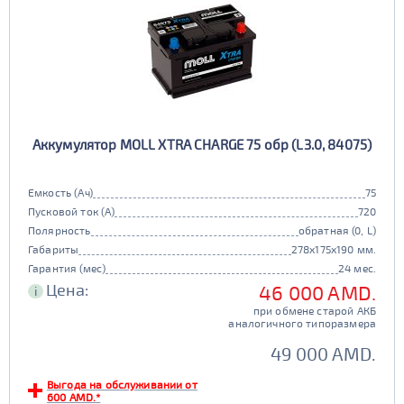
Аккумулятор MOLL XTRA CHARGE 75 обр (L3.0, 84075)
Емкость (Ач)
75
Пусковой ток (А)
720
Полярность
обратная (0, L)
Габариты
278x175x190 мм.
Гарантия (мес)
24 мес.
Цена:
46 000 AMD.
i
при обмене старой АКБ
аналогичного типоразмера
49 000 AMD.
Выгода на обслуживании от
600 AMD.*