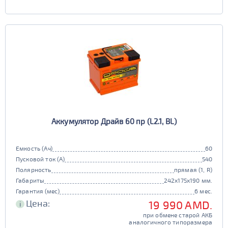
Аккумулятор Драйв 60 пр (L2.1, BL)
Емкость (Ач)
60
Пусковой ток (А)
540
Полярность
прямая (1, R)
Габариты
242x175x190 мм.
Гарантия (мес)
6 мес.
Цена:
19 990 AMD.
i
при обмене старой АКБ
аналогичного типоразмера