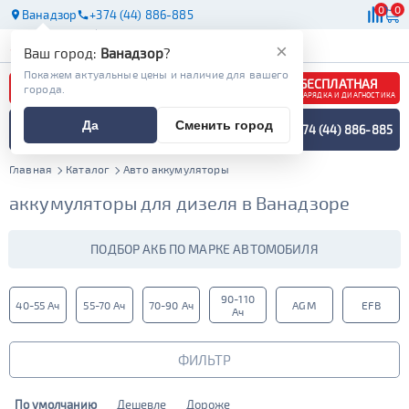
0
0
Ванадзор
+374 (44) 886-885
АКБ
МАСЛА
МАГАЗИНЫ
×
Ваш город:
Ванадзор
?
Покажем актуальные цены и наличие для вашего
БЕСПЛАТНАЯ
города.
ЗАРЯДКА И ДИАГНОСТИКА
ПОДБОР АККУМУЛЯТОРА
Да
Сменить город
+374 (44) 886-885
СПЕЦИАЛИСТОМ
МЕНЮ
Главная
Каталог
Авто аккумуляторы
аккумуляторы для дизеля в Ванадзоре
ПОДБОР АКБ ПО МАРКЕ АВТОМОБИЛЯ
90-110
40-55 Ач
55-70 Ач
70-90 Ач
AGM
EFB
Ач
ФИЛЬТР
По умолчанию
Дешевле
Дороже