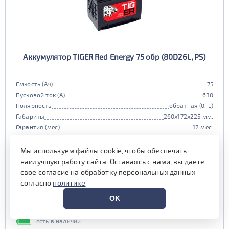
Аккумулятор TIGER Red Energy 75 обр (80D26L, PS)
Емкость (Ач)
75
Пусковой ток (А)
630
Полярность
обратная (0, L)
Габариты
260x172x225 мм.
Гарантия (мес)
12 мес.
Цена:
33 000 AMD.
i
Мы используем файлы cookie, чтобы обеспечить
при обмене старой АКБ
аналогичного типоразмера
наилучшую работу сайта. Оставаясь с нами, вы даёте
свое согласие на обработку персональных данных
33 000 AMD.
согласно
политике
Выгода на обслуживании от
OK
600 AMD.*
есть в наличии