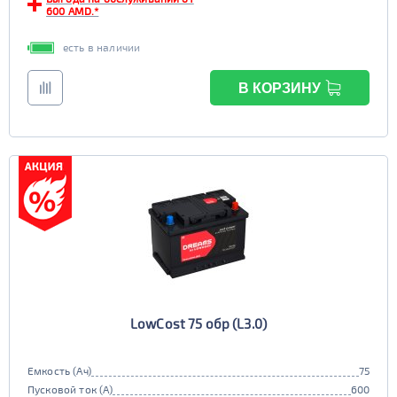
EFB
600 AMD.*
да
нет
есть в наличии
В КОРЗИНУ
LowCost 75 обр (L3.0)
Емкость (Ач)
75
Пусковой ток (А)
600