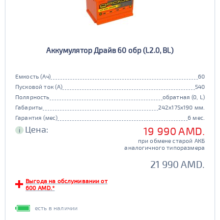
Аккумулятор Драйв 60 обр (L2.0, BL)
Емкость (Ач)
60
Пусковой ток (А)
540
Полярность
обратная (0, L)
Габариты
242x175x190 мм.
Гарантия (мес)
6 мес.
Цена:
19 990 AMD.
i
при обмене старой АКБ
аналогичного типоразмера
21 990 AMD.
Выгода на обслуживании от
600 AMD.*
есть в наличии