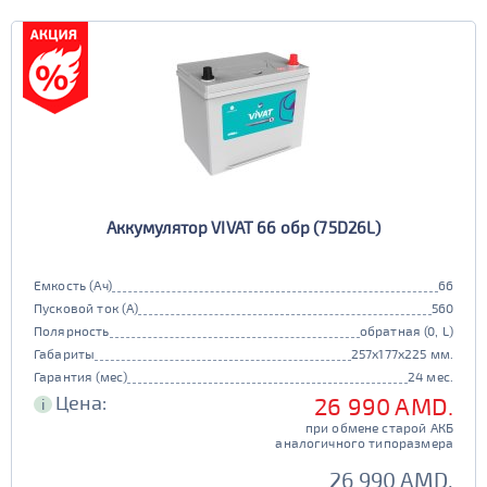
Аккумулятор VIVAT 66 обр (75D26L)
Емкость (Ач)
66
Пусковой ток (А)
560
Полярность
обратная (0, L)
Габариты
257x177x225 мм.
Гарантия (мес)
24 мес.
Цена:
26 990 AMD.
i
при обмене старой АКБ
аналогичного типоразмера
26 990 AMD.