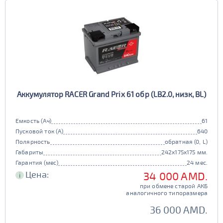
Аккумулятор RACER Grand Prix 61 обр (LB2.0, низк, BL)
Емкость (Ач)
61
Пусковой ток (А)
640
Полярность
обратная (0, L)
Габариты
242x175x175 мм.
Гарантия (мес)
24 мес.
Цена:
34 000 AMD.
i
при обмене старой АКБ
аналогичного типоразмера
36 000 AMD.