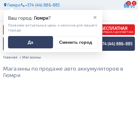
0
0
Гюмри
+374 (44) 886-885
АКБ
МАСЛА
МАГАЗИНЫ
×
Ваш город:
Гюмри
?
Покажем актуальные цены и наличие для вашего
БЕСПЛАТНАЯ
города.
ЗАРЯДКА И ДИАГНОСТИКА
ПОДБОР АККУМУЛЯТОРА
Да
Сменить город
+374 (44) 886-885
СПЕЦИАЛИСТОМ
МЕНЮ
Главная
Магазины
Магазины по продаже авто аккумуляторов в
Гюмри