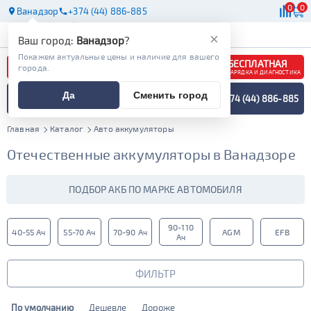
0
0
Ванадзор
+374 (44) 886-885
АКБ
МАСЛА
МАГАЗИНЫ
×
Ваш город:
Ванадзор
?
Покажем актуальные цены и наличие для вашего
БЕСПЛАТНАЯ
города.
ЗАРЯДКА И ДИАГНОСТИКА
ПОДБОР АККУМУЛЯТОРА
Да
Сменить город
+374 (44) 886-885
СПЕЦИАЛИСТОМ
МЕНЮ
Главная
Каталог
Авто аккумуляторы
Отечественные аккумуляторы в Ванадзоре
ПОДБОР АКБ ПО МАРКЕ АВТОМОБИЛЯ
90-110
40-55 Ач
55-70 Ач
70-90 Ач
AGM
EFB
Ач
ФИЛЬТР
По умолчанию
Дешевле
Дороже