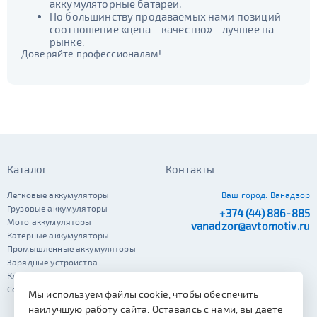
JIS B20
JIS D33
аккумуляторные батареи.
AGM
125d31
95d31
196 - 300
По большинству продаваемых нами позиций
341 - 500
ПОКАЗАТЬ
соотношение «цена – качество» - лучшее на
TRUCK 6V
Маркировка
да
нет
рынке.
Доверяйте профессионалам!
Гибридный
3СТ-215
501 - 700
СБРОСИТЬ
TRUCK A
Маркировка
да
нет
Старт-стоп
6st132
6st140
TRUCK B
Маркировка
да
нет
EFB
6st190
TRUCK C
Маркировка
Каталог
Контакты
да
нет
6st225
Легковые аккумуляторы
Ваш город:
Ванадзор
Грузовые аккумуляторы
+374 (44) 886-885
Мото аккумуляторы
vanadzor@avtomotiv.ru
Катерные аккумуляторы
Промышленные аккумуляторы
Зарядные устройства
Клеммы
Сопутствующие автотовары
Мы используем файлы cookie, чтобы обеспечить
наилучшую работу сайта. Оставаясь с нами, вы даёте